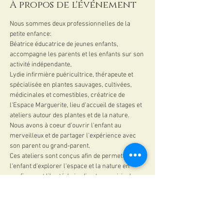
À propos de l'événement
Nous sommes deux professionnelles de la 
petite enfance:
Béatrice éducatrice de jeunes enfants, 
accompagne les parents et les enfants sur son 
activité indépendante,
Lydie infirmière puéricultrice, thérapeute et 
spécialisée en plantes sauvages, cultivées, 
médicinales et comestibles, créatrice de 
l'Espace Marguerite, lieu d'accueil de stages et 
ateliers autour des plantes et de la nature.
Nous avons à coeur d'ouvrir l'enfant au 
merveilleux et de partager l'expérience avec 
son parent ou grand-parent.
Ces ateliers sont conçus afin de permettre à 
l'enfant d'explorer l'espace et la nature en 
confiance et liberté, le jardin et sa prairie de 
6000m2  sont cloturés et sécurisés pour offrir 
un lieu propice à l'exploration de tous les sens 
et de son corps.