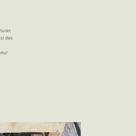
turer,
ssi des
pour