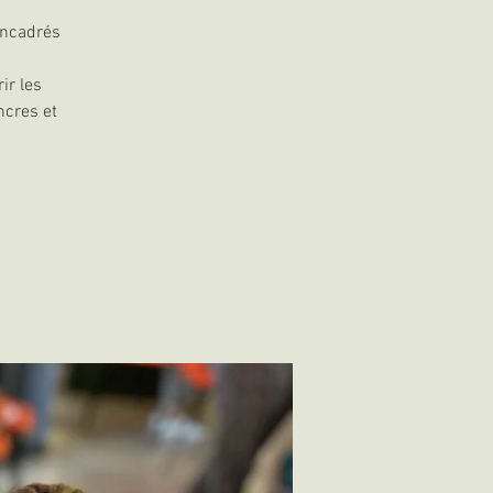
encadrés
ir les
ncres et