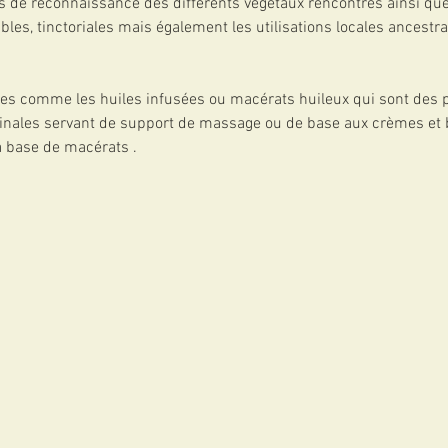
s de reconnaissance des différents végétaux rencontrés ainsi que
bles, tinctoriales mais également les utilisations locales ancestr
es comme les huiles infusées ou macérats huileux qui sont des p
cinales servant de support de massage ou de base aux crèmes et
à base de macérats .